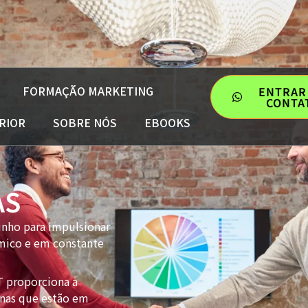
FORMAÇÃO MARKETING
ENTRAR
CONTA
RIOR
SOBRE NÓS
EBOOKS
AS
inho para impulsionar
mico e em constante
 proporciona a
inas que estão em