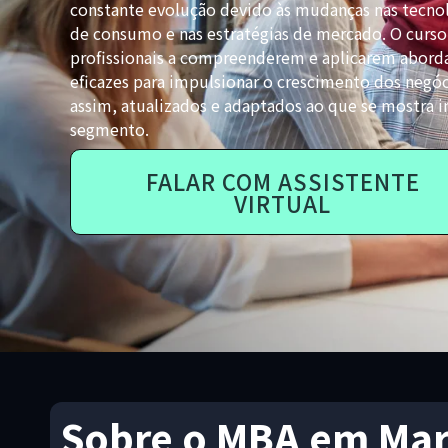
constante evolução devido às mudanças nas tecnol
de consumo e nas estratégias de mercado. O curso
profissionais a compreenderem e aplicarem aborda
eficazes para impulsionar o crescimento dos negó
assim, atualizados e adaptados ao que se mostra 
segmento.
FALAR COM ASSISTENTE
VIRTUAL
Sobre o MBA em Mar