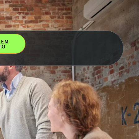
 EM
TO