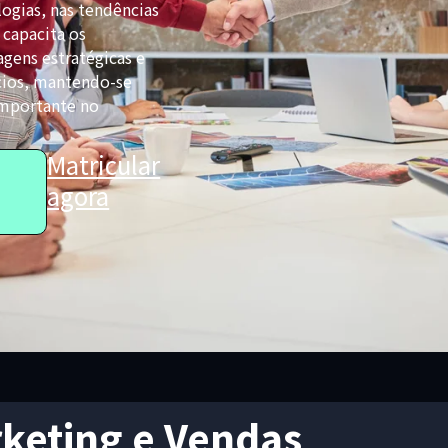
ogias, nas tendências
 capacita os
gens estratégicas e
cios, mantendo-se
importante no
Matricular
agora
keting e Vendas