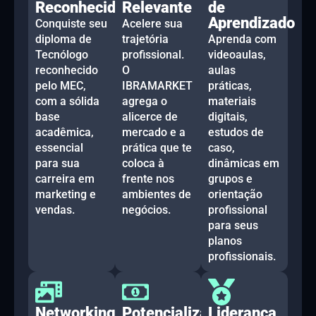
Reconhecido
Relevante
de
Aprendizado
Conquiste seu
Acelere sua
diploma de
trajetória
Aprenda com
Tecnólogo
profissional.
videoaulas,
reconhecido
O
aulas
pelo MEC,
IBRAMARKET
práticas,
com a sólida
agrega o
materiais
base
alicerce de
digitais,
acadêmica,
mercado e a
estudos de
essencial
prática que te
caso,
para sua
coloca à
dinâmicas em
carreira em
frente nos
grupos e
marketing e
ambientes de
orientação
vendas.
negócios.
profissional
para seus
planos
profissionais.
Networking
Potencialização
Liderança