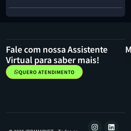
Fale com nossa Assistente
M
Virtual para saber mais!
QUERO ATENDIMENTO
I
F
L
n
a
i