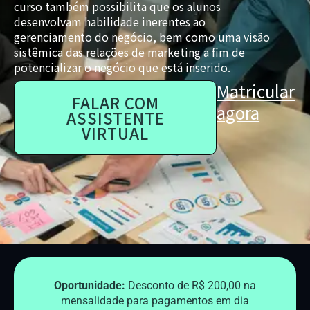
curso também possibilita que os alunos
desenvolvam habilidade inerentes ao
gerenciamento do negócio, bem como uma visão
sistêmica das relações de marketing a fim de
potencializar o negócio que está inserido.
Matricular
FALAR COM
agora
ASSISTENTE
VIRTUAL
Oportunidade:
Desconto de R$ 200,00 na
mensalidade para pagamentos em dia