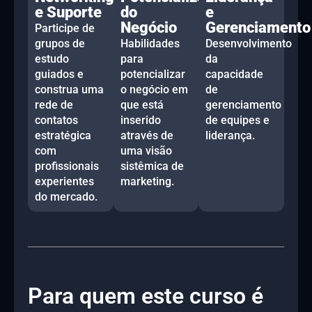
e Suporte
do
e
Negócio
Gerenciamento
Participe de
grupos de
Habilidades
Desenvolvimento
estudo
para
da
guiados e
potencializar
capacidade
construa uma
o negócio em
de
rede de
que está
gerenciamento
contatos
inserido
de equipes e
estratégica
através de
liderança.
com
uma visão
profissionais
sistêmica de
experientes
marketing.
do mercado.
Para quem este curso é