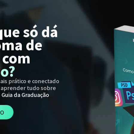
que só dá
oma de
r com
ão?
ais prático e conectado
i aprender tudo sobre
o
Guia da Graduação
GO