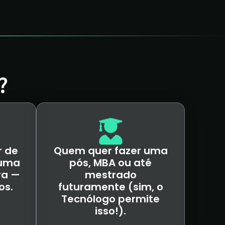
?
 de
Quem quer fazer uma
 uma
pós, MBA ou até
ra —
mestrado
os.
futuramente (sim, o
Tecnólogo permite
isso!).