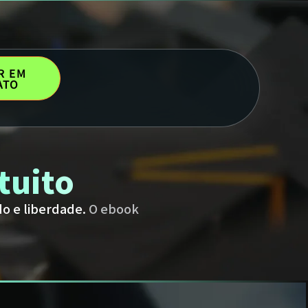
R EM
ATO
tuito
do e liberdade.
O ebook