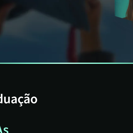
aduação
As