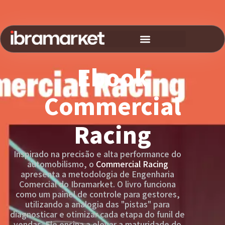
FORMAÇÃO MARKETING
ENSINO SUPERIOR
Ebook
Commercial
Racing
Inspirado na precisão e alta performance do
automobilismo, o
Commercial Racing
apresenta a metodologia de Engenharia
Comercial do Ibramarket. O livro funciona
como um painel de controle para gestores,
utilizando a analogia das "pistas" para
diagnosticar e otimizar cada etapa do funil de
vendas. Ele ensina a elevar a maturidade do