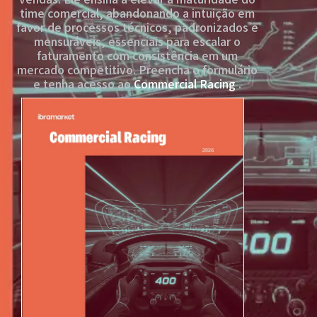
time comercial, abandonando a intuição em
favor de processos técnicos, padronizados e
mensuráveis, essenciais para escalar o
faturamento com consistência em um
mercado competitivo. Preencha o formulário
e tenha acesso ao
Commercial Racing
.