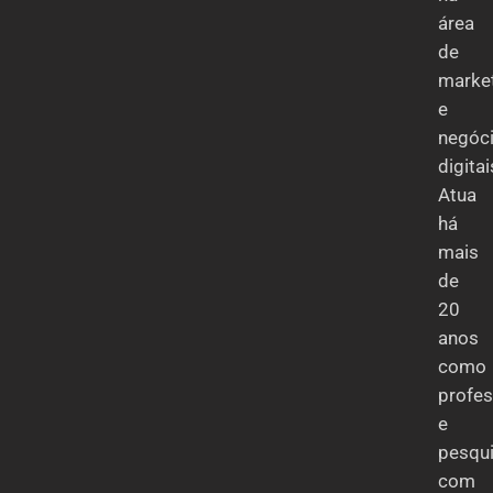
área
de
marke
e
negóc
digitai
Atua
há
mais
de
20
anos
como
profes
e
pesqui
com