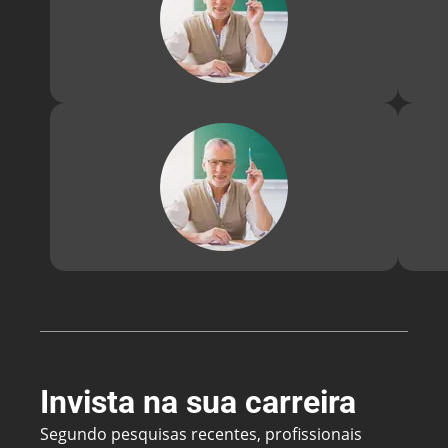
digital
científ
Silvi
Doutor 
com 15
digital
científ
Invista na sua carreira
Segundo pesquisas recentes, profissionais