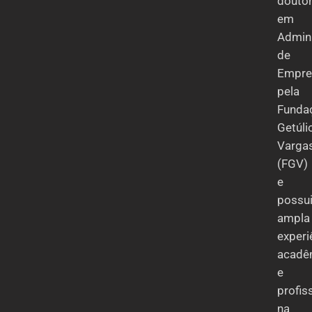
douto
em
Admin
de
Empre
pela
Funda
Getúli
Varga
(FGV)
e
possu
ampla
experi
acadê
e
profis
na