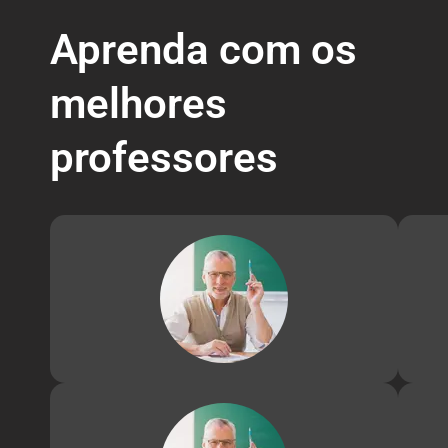
Aprenda com os
melhores
professores
Prof.
Doutor 
com 15
digital
científ
Ferdi
Doutor 
com 15