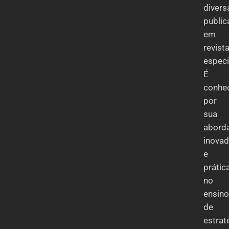
divers
publi
em
revist
especi
É
conhe
por
sua
abord
inovad
e
prátic
no
ensino
de
estrat