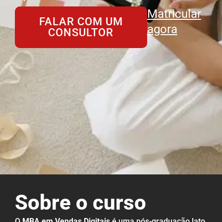
Matricular
FALAR COM UM
agora
CONSULTOR
Sobre o curso
O
MBA em Vendas Digitais
é uma pós-graduação lato