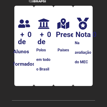
+  
0
+  
0
Presença 
Nota 
0
0
de 
de 
em 
Na
Polos
Países
Alunos
avaliação
em todo
do MEC
formados
o Brasil